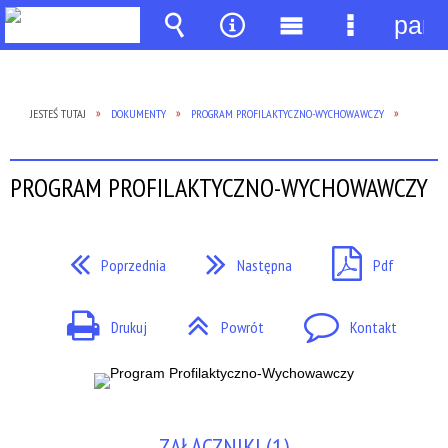
pane
Wyszukiwarka
Narzędzia
Menu
Menu
główne
szczegół
JESTEŚ TUTAJ
DOKUMENTY
PROGRAM PROFILAKTYCZNO-WYCHOWAWCZY
PROGRAM PROFILAKTYCZNO-WYCHOWAWCZY
Poprzednia
Następna
Pdf
Drukuj
Powrót
Kontakt
ZAŁĄCZNIKI (1)