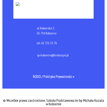
ul. Kobierska 3,
63-714 Kobierno
tel.
62 721-15-76
sp-kobierno@krotoszyn.pl
RODO / Polityka Prywatności »
© Wszelkie prawa zastrzeżone, Szkoła Podstawowa im bp Michała Kozala
w Kobiernie