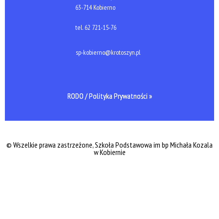
63-714 Kobierno
tel.
62 721-15-76
sp-kobierno@krotoszyn.pl
RODO / Polityka Prywatności »
© Wszelkie prawa zastrzeżone, Szkoła Podstawowa im bp Michała Kozala
w Kobiernie