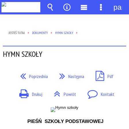
pane
Wyszukiwarka
Narzędzia
Menu
Menu
główne
szczegół
JESTEŚ TUTAJ
DOKUMENTY
HYMN SZKOŁY
HYMN SZKOŁY
Poprzednia
Następna
Pdf
Drukuj
Powrót
Kontakt
PIEŚŃ SZKOŁY PODSTAWOWEJ